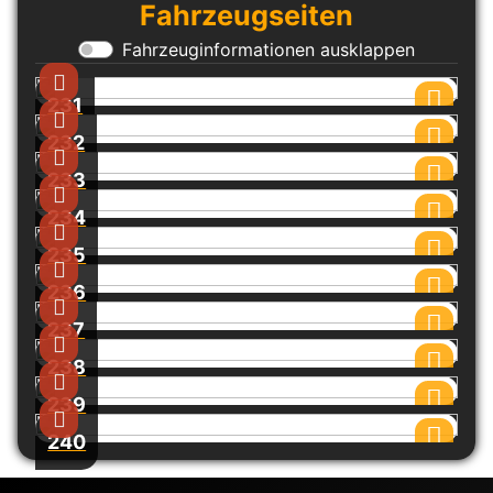
Fahrzeugseiten
Fahrzeuginformationen ausklappen
231
232
233
234
235
236
237
238
239
240