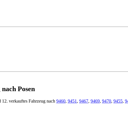
 nach Posen
d 12. verkauftes Fahrzeug nach
9460
,
9451
,
9467
,
9469
,
9470
,
9455
,
9