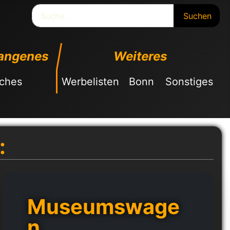
Suchen
Suchen
angenes
Weiteres
sches
Werbelisten
Bonn
Sonstiges
:
Museumswage
n