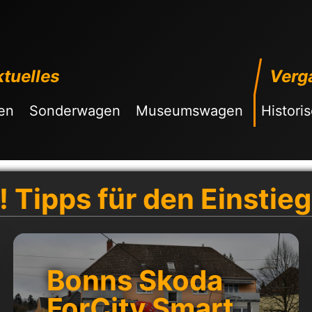
tuelles
Verg
en
Sonderwagen
Museumswagen
Histori
 Tipps für den Einstieg
Bonns Skoda
ForCity Smart