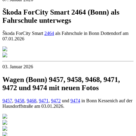
Škoda ForCity Smart 2464 (Bonn) als
Fahrschule unterwegs
Škoda ForCity Smart
2464
als Fahrschule in Bonn Dottendorf am
07.01.2026
03. Januar 2026
Wagen (Bonn) 9457, 9458, 9468, 9471,
9472 und 9474 mit neuen Fotos
9457
,
9458
,
9468
,
9471
,
9472
und
9474
in Bonn Kessenich auf der
Hausdorffstraße am 03.01.2026.