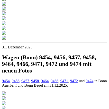
31. Dezember 2025
Wagen (Bonn) 9454, 9456, 9457, 9458,
9464, 9466, 9471, 9472 und 9474 mit
neuen Fotos
9454
,
9456
,
9457
,
9458
,
9464
,
9466
,
9471
,
9472
und
9474
in Bonn
Auerberg und Bonn Beuel am 31.12.2025.