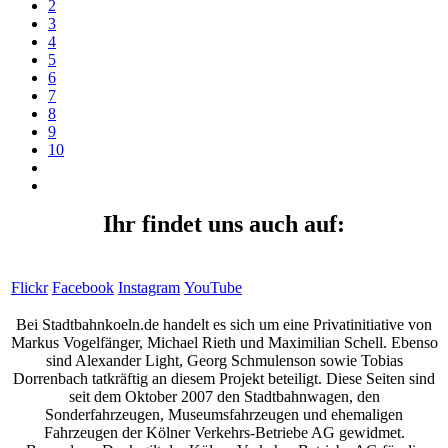
2
3
4
5
6
7
8
9
10
Ihr findet uns auch auf:
Flickr
Facebook
Instagram
YouTube
Bei Stadtbahnkoeln.de handelt es sich um eine Privatinitiative von
Markus Vogelfänger, Michael Rieth und Maximilian Schell. Ebenso
sind Alexander Light, Georg Schmulenson sowie Tobias
Dorrenbach tatkräftig an diesem Projekt beteiligt. Diese Seiten sind
seit dem Oktober 2007 den Stadtbahnwagen, den
Sonderfahrzeugen, Museumsfahrzeugen und ehemaligen
Fahrzeugen der Kölner Verkehrs-Betriebe AG gewidmet.